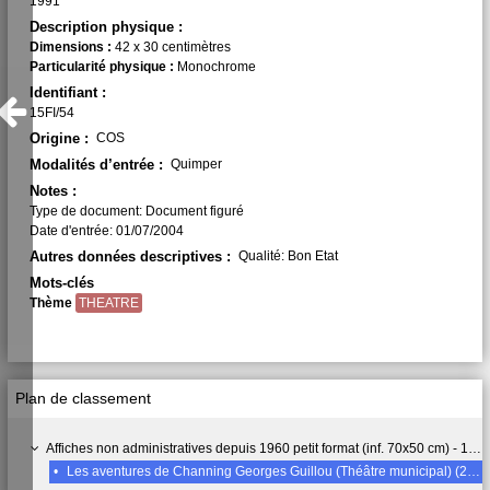
1991
Description physique :
Dimensions :
42 x 30 centimètres
Particularité physique :
Monochrome
Identifiant :
15FI/54
Origine :
COS
Modalités d’entrée :
Quimper
Notes :
Type de document: Document figuré
Date d'entrée: 01/07/2004
Autres données descriptives :
Qualité: Bon Etat
Mots-clés
Thème
THEATRE
Plan de classement
Affiches non administratives depuis 1960 petit format (inf. 70x50 cm) - 15 FI
•
Les aventures de Channing Georges Guillou (Théâtre municipal) (23 novembre 1991)