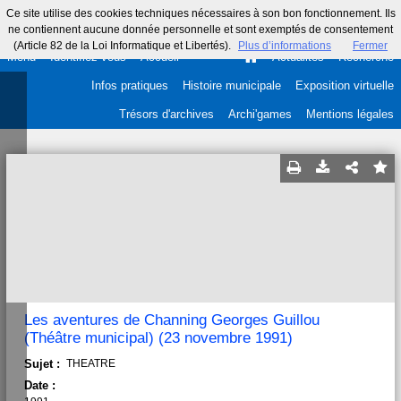
Ce site utilise des cookies techniques nécessaires à son bon fonctionnement. Ils
ne contiennent aucune donnée personnelle et sont exemptés de consentement
(Article 82 de la Loi Informatique et Libertés).
Plus d’informations
Fermer
Menu
Identifiez-vous
Accueil
Actualités
Recherche
Infos pratiques
Histoire municipale
Exposition virtuelle
Trésors d'archives
Archi'games
Mentions légales
Les aventures de Channing Georges Guillou
(Théâtre municipal) (23 novembre 1991)
Sujet :
THEATRE
Date :