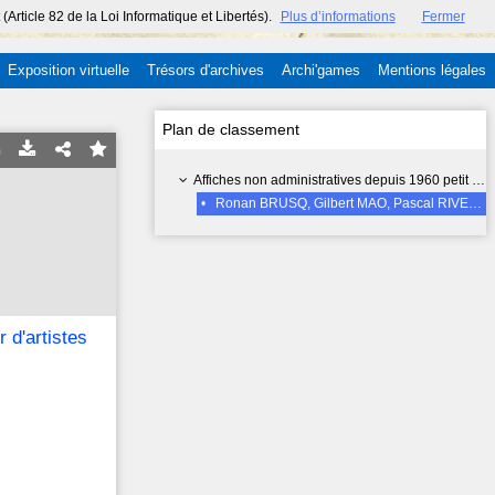
ticle 82 de la Loi Informatique et Libertés).
Plus d’informations
Fermer
Exposition virtuelle
Trésors d'archives
Archi'games
Mentions légales
Plan de classement
Affiches non administratives depuis 1960 petit format (inf. 70x50 cm) - 15 FI
•
Ronan BRUSQ, Gilbert MAO, Pascal RIVET, Yola KOTLAREK - Quartier d'artistes Quimper
d'artistes