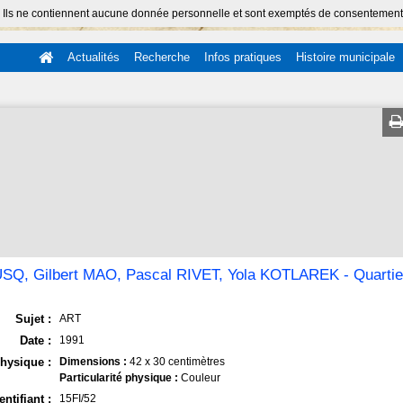
 Ils ne contiennent aucune donnée personnelle et sont exemptés de consentement (Ar
Actualités
Recherche
Infos pratiques
Histoire municipale
Q, Gilbert MAO, Pascal RIVET, Yola KOTLAREK - Quartier 
Sujet :
ART
Date :
1991
hysique :
Dimensions :
42 x 30 centimètres
Particularité physique :
Couleur
entifiant :
15FI/52