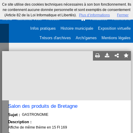
Ce site utilise des cookies techniques nécessaires à son bon fonctionnement. Ils
ne contiennent aucune donnée personnelle et sont exemptés de consentement
(Article 82 de la Loi Informatique et Libertés).
Plus d’informations
Fermer
Menu
Identifiez-vous
Accueil
Actualités
Recherche
Infos pratiques
Histoire municipale
Exposition virtuelle
Trésors d'archives
Archi'games
Mentions légales
Salon des produits de Bretagne
Sujet :
GASTRONOMIE
Description :
Affiche de même thème en 15 FI 169