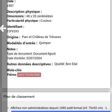
Date :
1997
Description physique :
Dimensions :
48 x 33 centimètres
Particularité physique :
Couleur
Identifiant :
15FI/183
Origine :
Parc et Château de Trévarez
Modalités d’entrée :
Quimper
Notes :
Type de document: Document figuré
Date d'entrée: 02/07/2004
Autres données descriptives :
Qualité: Bon Etat
Mots-clés
Thème
GASTRONOMIE
Plan de classement
Affiches non administratives depuis 1960 petit format (inf. 70x50 cm) - 15 FI