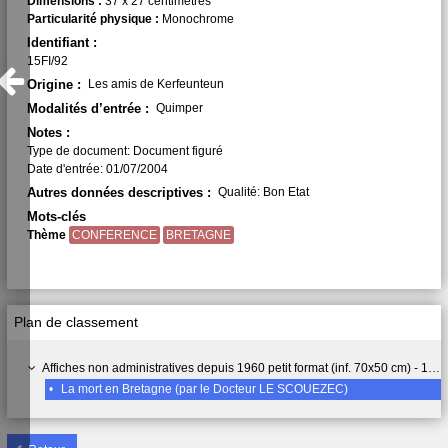
Dimensions :
37 x 27 centimètres
Particularité physique :
Monochrome
Identifiant :
15FI/92
Origine :
Les amis de Kerfeunteun
Modalités d’entrée :
Quimper
Notes :
Type de document: Document figuré
Date d'entrée: 01/07/2004
Autres données descriptives :
Qualité: Bon Etat
Mots-clés
Thème
CONFERENCE
BRETAGNE
Plan de classement
Affiches non administratives depuis 1960 petit format (inf. 70x50 cm) - 15 FI
•
La mort en Bretagne (par le Docteur LE SCOUEZEC)