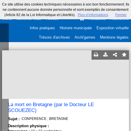
Ce site utilise des cookies techniques nécessaires à son bon fonctionnement. Ils
ne contiennent aucune donnée personnelle et sont exemptés de consentement
(Article 82 de la Loi Informatique et Libertés).
Plus d’informations
Fermer
Menu
Identifiez-vous
Accueil
Actualités
Recherche
Infos pratiques
Histoire municipale
Exposition virtuelle
Trésors d'archives
Archi'games
Mentions légales
La mort en Bretagne (par le Docteur LE
SCOUEZEC)
Sujet :
CONFERENCE ; BRETAGNE
Description physique :