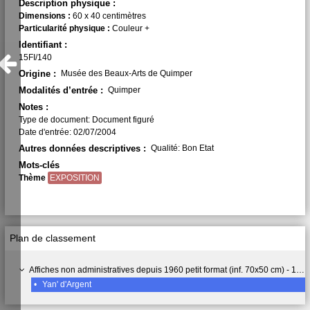
Description physique :
Dimensions :
60 x 40 centimètres
Particularité physique :
Couleur +
Identifiant :
15FI/140
Origine :
Musée des Beaux-Arts de Quimper
Modalités d’entrée :
Quimper
Notes :
Type de document: Document figuré
Date d'entrée: 02/07/2004
Autres données descriptives :
Qualité: Bon Etat
Mots-clés
Thème
EXPOSITION
Plan de classement
Affiches non administratives depuis 1960 petit format (inf. 70x50 cm) - 15 FI
•
Yan' d'Argent