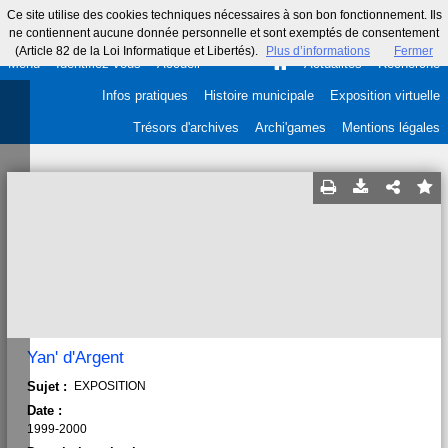
Ce site utilise des cookies techniques nécessaires à son bon fonctionnement. Ils
ne contiennent aucune donnée personnelle et sont exemptés de consentement
(Article 82 de la Loi Informatique et Libertés).
Plus d’informations
Fermer
Menu
Identifiez-vous
Accueil
Actualités
Recherche
Infos pratiques
Histoire municipale
Exposition virtuelle
Trésors d'archives
Archi'games
Mentions légales
Yan' d'Argent
Sujet :
EXPOSITION
Date :
1999-2000