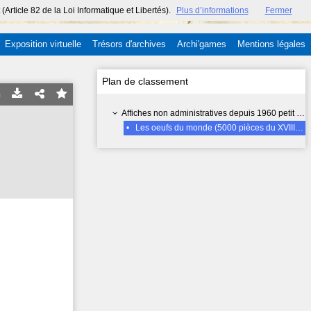
ticle 82 de la Loi Informatique et Libertés).
Plus d’informations
Fermer
Exposition virtuelle
Trésors d'archives
Archi'games
Mentions légales
Plan de classement
Affiches non administratives depuis 1960 petit format (inf. 70x50 cm) - 15 FI
•
Les oeufs du monde (5000 pièces du XVIIIe à nos jours)