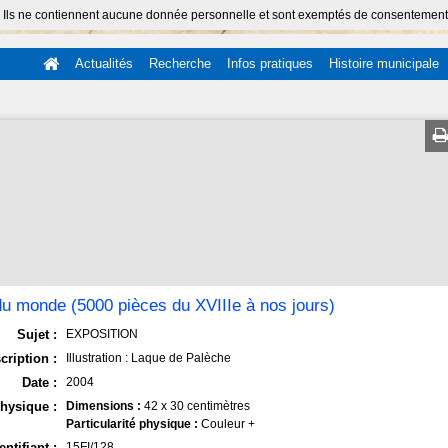
 Ils ne contiennent aucune donnée personnelle et sont exemptés de consentement (Ar
Actualités
Recherche
Infos pratiques
Histoire municipale
du monde (5000 pièces du XVIIIe à nos jours)
Sujet :
EXPOSITION
cription :
Illustration : Laque de Palèche
Date :
2004
hysique :
Dimensions :
42 x 30 centimètres
Particularité physique :
Couleur +
entifiant :
15FI/128