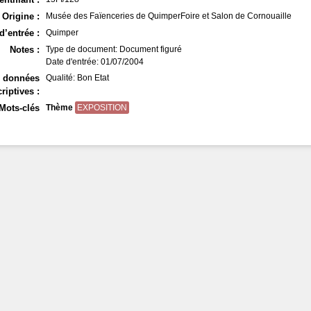
Origine :
Musée des Faïenceries de QuimperFoire et Salon de Cornouaille
d’entrée :
Quimper
Notes :
Type de document: Document figuré
Date d'entrée: 01/07/2004
s données
Qualité: Bon Etat
riptives :
Mots-clés
Thème
EXPOSITION