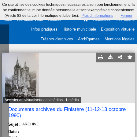
Ce site utilise des cookies techniques nécessaires à son bon fonctionnement. Ils
ne contiennent aucune donnée personnelle et sont exemptés de consentement
(Article 82 de la Loi Informatique et Libertés).
Plus d’informations
Fermer
Menu
Identifiez-vous
Accueil
Actualités
Recherche
Infos pratiques
Histoire municipale
Exposition virtuelle
Trésors d'archives
Archi'games
Mentions légales
Accéder au visualiseur des médias : 1 média
Documents archives du Finistère (11-12-13 octobre
1990)
Sujet :
ARCHIVE
Date :