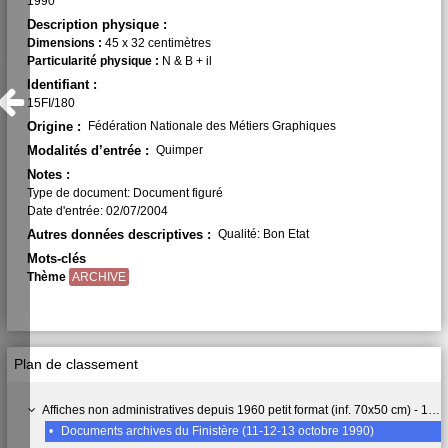
1990
Description physique :
Dimensions :
45 x 32 centimètres
Particularité physique :
N & B + il
Identifiant :
15FI/180
Origine :
Fédération Nationale des Métiers Graphiques
Modalités d’entrée :
Quimper
Notes :
Type de document: Document figuré
Date d'entrée: 02/07/2004
Autres données descriptives :
Qualité: Bon Etat
Mots-clés
Thème
ARCHIVE
Plan de classement
Affiches non administratives depuis 1960 petit format (inf. 70x50 cm) - 15 FI
•
Documents archives du Finistère (11-12-13 octobre 1990)