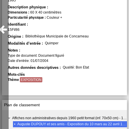
1995
Description physique :
Dimensions :
60 X 40 centimètres
Particularité physique :
Couleur +
Identifiant :
15FI/86
Origine :
Bibliothèque Municipale de Concarneau
Modalités d’entrée :
Quimper
Notes :
Type de document: Document figuré
Date d'entrée: 01/07/2004
Autres données descriptives :
Qualité: Bon Etat
Mots-clés
Thème
EXPOSITION
Plan de classement
Affiches non administratives depuis 1960 petit format (inf. 70x50 cm) - 15 FI
•
Auguste DUPOUY et ses amis - Exposition du 10 mars au 22 avril 1995