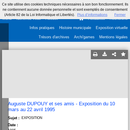
Ce site utilise des cookies techniques nécessaires à son bon fonctionnement. Ils
ne contiennent aucune donnée personnelle et sont exemptés de consentement
(Article 82 de la Loi Informatique et Libertés).
Plus d’informations
Fermer
Menu
Identifiez-vous
Accueil
Actualités
Recherche
Infos pratiques
Histoire municipale
Exposition virtuelle
Trésors d'archives
Archi'games
Mentions légales
Auguste DUPOUY et ses amis - Exposition du 10
mars au 22 avril 1995
Sujet :
EXPOSITION
Date :