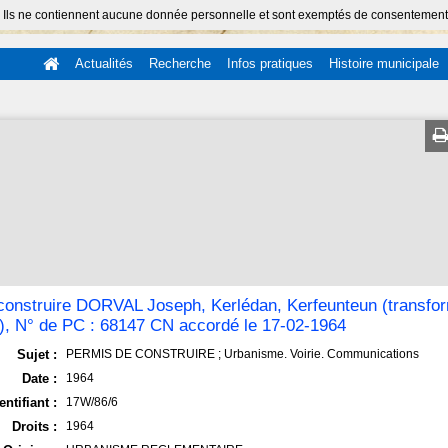
 Ils ne contiennent aucune donnée personnelle et sont exemptés de consentement (Ar
Actualités
Recherche
Infos pratiques
Histoire municipale
construire DORVAL Joseph, Kerlédan, Kerfeunteun (transfo
n), N° de PC : 68147 CN accordé le 17-02-1964
Sujet :
PERMIS DE CONSTRUIRE ; Urbanisme. Voirie. Communications
Date :
1964
entifiant :
17W/86/6
Droits :
1964