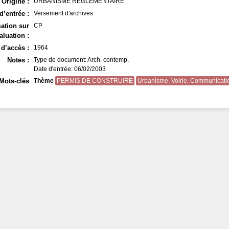
Origine :
URBANISME REGLEMENTAIRE
d’entrée :
Versement d'archives
ation sur
CP
aluation :
d’accès :
1964
Notes :
Type de document: Arch. contemp.
Date d'entrée: 06/02/2003
Mots-clés
Thème
PERMIS DE CONSTRUIRE
Urbanisme. Voirie. Communicati