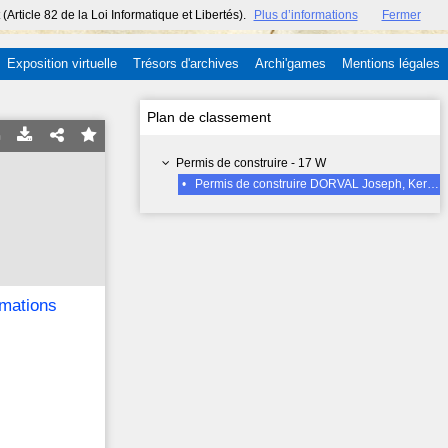
ticle 82 de la Loi Informatique et Libertés).
Plus d’informations
Fermer
Exposition virtuelle
Trésors d'archives
Archi'games
Mentions légales
Plan de classement
Permis de construire - 17 W
•
Permis de construire DORVAL Joseph, Kerlédan, Kerfeunteun (transformations d'habitation), N° de PC : 68147 CN accordé le 17-02-1964
rmations