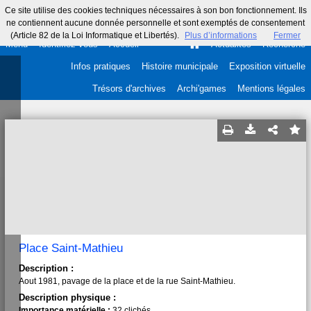
Ce site utilise des cookies techniques nécessaires à son bon fonctionnement. Ils
ne contiennent aucune donnée personnelle et sont exemptés de consentement
(Article 82 de la Loi Informatique et Libertés).
Plus d’informations
Fermer
Menu
Identifiez-vous
Accueil
Actualités
Recherche
Infos pratiques
Histoire municipale
Exposition virtuelle
Trésors d'archives
Archi'games
Mentions légales
Place Saint-Mathieu
Description :
Aout 1981, pavage de la place et de la rue Saint-Mathieu.
Description physique :
Importance matérielle :
32 clichés