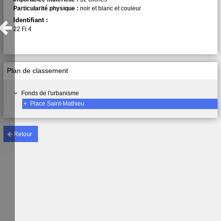
Particularité physique :
noir et blanc et couleur
Identifiant :
22 Fi 4
Plan de classement
Fonds de l'urbanisme
•
Place Saint-Mathieu
Retour