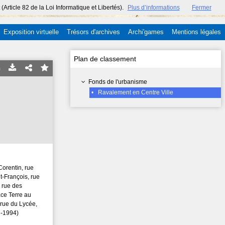
ticle 82 de la Loi Informatique et Libertés).
Plus d’informations
Fermer
Exposition virtuelle
Trésors d'archives
Archi'games
Mentions légales
Plan de classement
Fonds de l'urbanisme
•
Ravalement en Centre Ville
Corentin, rue
t-François, rue
 rue des
ace Terre au
 rue du Lycée,
3-1994)