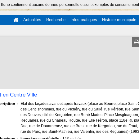
 Ils ne contiennent aucune donnée personnelle et sont exemptés de consentement (Ar
Actualités
Recherche
Infos pratiques
Histoire municipale
 en Centre Ville
cription :
Etat des façades avant et après travaux (place au Beurre, place Saint-
des Gentilshommes, rue du Pichéry, rue du Sallé, rue Kéréon, rue Sain
des Douves, cité de Kerguélen, rue René Madec, Place Mesgloaguen,
Reguaires, rue du Chapeau Rouge, rue Elie Fréron, place 118e RI, pl
Duc, rue de Douarnenez, rue de Brest, rue de Kergariou, rue du Frout,
rue du Parc, rue Saint-Mathieu, rue Valentin, rue des Réguaires) (199
hysique :
Importance matérielle :
143 clichés