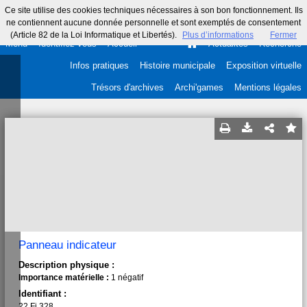
Ce site utilise des cookies techniques nécessaires à son bon fonctionnement. Ils
ne contiennent aucune donnée personnelle et sont exemptés de consentement
(Article 82 de la Loi Informatique et Libertés).
Plus d’informations
Fermer
Menu
Identifiez-vous
Accueil
Actualités
Recherche
Infos pratiques
Histoire municipale
Exposition virtuelle
Trésors d'archives
Archi'games
Mentions légales
Panneau indicateur
Description physique :
Importance matérielle :
1 négatif
Identifiant :
22 Fi 328