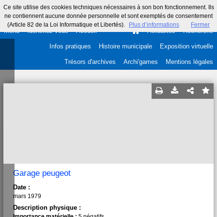
Ce site utilise des cookies techniques nécessaires à son bon fonctionnement. Ils
ne contiennent aucune donnée personnelle et sont exemptés de consentement
(Article 82 de la Loi Informatique et Libertés).
Plus d’informations
Fermer
Menu
Identifiez-vous
Accueil
Actualités
Recherche
Infos pratiques
Histoire municipale
Exposition virtuelle
Trésors d'archives
Archi'games
Mentions légales
Garage peugeot
Date :
mars 1979
Description physique :
Importance matérielle :
5 négatifs