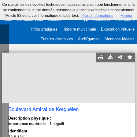
Ce site utilise des cookies techniques nécessaires à son bon fonctionnement. Ils
ne contiennent aucune donnée personnelle et sont exemptés de consentement
(Article 82 de la Loi Informatique et Libertés).
Plus d’informations
Fermer
Menu
Identifiez-vous
Accueil
Actualités
Recherche
Infos pratiques
Histoire municipale
Exposition virtuelle
Trésors d'archives
Archi'games
Mentions légales
Boulevard Amiral de Kerguélen
Description physique :
Importance matérielle :
1 négatif
Identifiant :
22 Fi 354