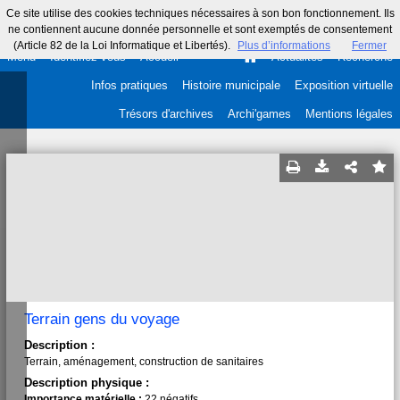
Ce site utilise des cookies techniques nécessaires à son bon fonctionnement. Ils
ne contiennent aucune donnée personnelle et sont exemptés de consentement
(Article 82 de la Loi Informatique et Libertés).
Plus d’informations
Fermer
Menu
Identifiez-vous
Accueil
Actualités
Recherche
Infos pratiques
Histoire municipale
Exposition virtuelle
Trésors d'archives
Archi'games
Mentions légales
Terrain gens du voyage
Description :
Terrain, aménagement, construction de sanitaires
Description physique :
Importance matérielle :
22 négatifs