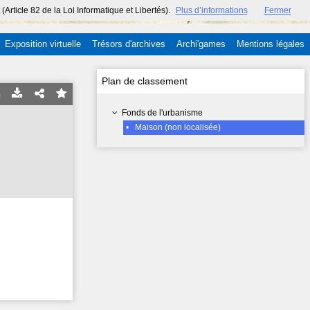
ticle 82 de la Loi Informatique et Libertés).
Plus d’informations
Fermer
Exposition virtuelle
Trésors d'archives
Archi'games
Mentions légales
Plan de classement
Fonds de l'urbanisme
•
Maison (non localisée)