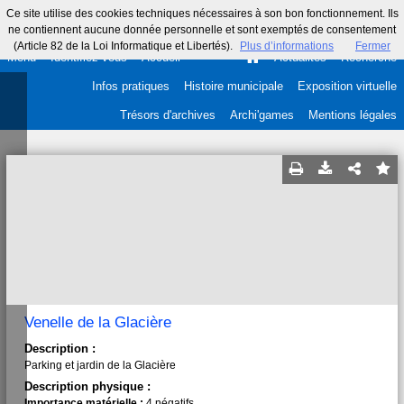
Ce site utilise des cookies techniques nécessaires à son bon fonctionnement. Ils
ne contiennent aucune donnée personnelle et sont exemptés de consentement
(Article 82 de la Loi Informatique et Libertés).
Plus d’informations
Fermer
Menu
Identifiez-vous
Accueil
Actualités
Recherche
Infos pratiques
Histoire municipale
Exposition virtuelle
Trésors d'archives
Archi'games
Mentions légales
Venelle de la Glacière
Description :
Parking et jardin de la Glacière
Description physique :
Importance matérielle :
4 négatifs