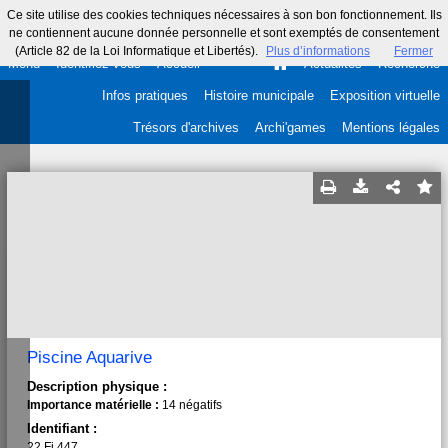
Ce site utilise des cookies techniques nécessaires à son bon fonctionnement. Ils
ne contiennent aucune donnée personnelle et sont exemptés de consentement
(Article 82 de la Loi Informatique et Libertés).
Plus d’informations
Fermer
Menu
Identifiez-vous
Accueil
Actualités
Recherche
Infos pratiques
Histoire municipale
Exposition virtuelle
Trésors d'archives
Archi'games
Mentions légales
Piscine Aquarive
Description physique :
Importance matérielle :
14 négatifs
Identifiant :
22 Fi 447