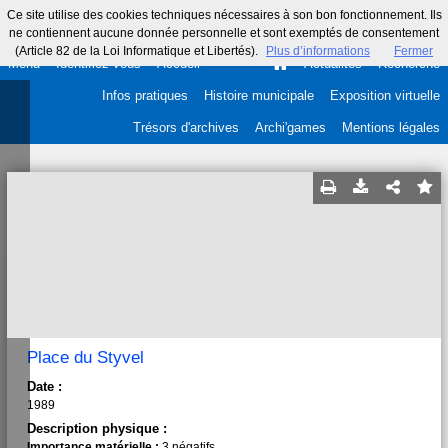
Ce site utilise des cookies techniques nécessaires à son bon fonctionnement. Ils
ne contiennent aucune donnée personnelle et sont exemptés de consentement
(Article 82 de la Loi Informatique et Libertés).
Plus d’informations
Fermer
Menu
Identifiez-vous
Accueil
Actualités
Recherche
Infos pratiques
Histoire municipale
Exposition virtuelle
Trésors d'archives
Archi'games
Mentions légales
Place du Styvel
Date :
1989
Description physique :
Importance matérielle :
3 négatifs