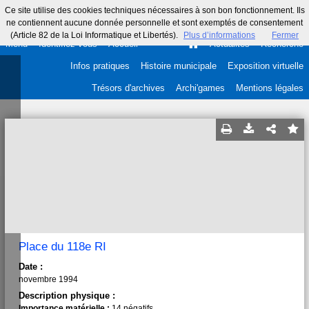
Ce site utilise des cookies techniques nécessaires à son bon fonctionnement. Ils
ne contiennent aucune donnée personnelle et sont exemptés de consentement
(Article 82 de la Loi Informatique et Libertés).
Plus d’informations
Fermer
Menu
Identifiez-vous
Accueil
Actualités
Recherche
Infos pratiques
Histoire municipale
Exposition virtuelle
Trésors d'archives
Archi'games
Mentions légales
Place du 118e RI
Date :
novembre 1994
Description physique :
Importance matérielle :
14 négatifs