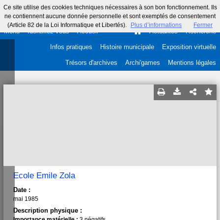
Ce site utilise des cookies techniques nécessaires à son bon fonctionnement. Ils
ne contiennent aucune donnée personnelle et sont exemptés de consentement
(Article 82 de la Loi Informatique et Libertés).
Plus d’informations
Fermer
Menu
Identifiez-vous
Accueil
Actualités
Recherche
Infos pratiques
Histoire municipale
Exposition virtuelle
Trésors d'archives
Archi'games
Mentions légales
Ecole Emile Zola
Date :
mai 1985
Description physique :
Importance matérielle :
3 négatifs