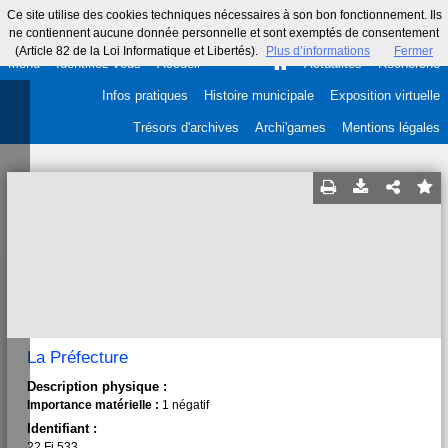
Ce site utilise des cookies techniques nécessaires à son bon fonctionnement. Ils
ne contiennent aucune donnée personnelle et sont exemptés de consentement
(Article 82 de la Loi Informatique et Libertés).
Plus d’informations
Fermer
Menu
Identifiez-vous
Accueil
Actualités
Recherche
Infos pratiques
Histoire municipale
Exposition virtuelle
Trésors d'archives
Archi'games
Mentions légales
La Préfecture
Description physique :
Importance matérielle :
1 négatif
Identifiant :
22 Fi 533