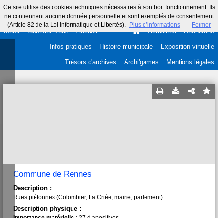
Ce site utilise des cookies techniques nécessaires à son bon fonctionnement. Ils
ne contiennent aucune donnée personnelle et sont exemptés de consentement
(Article 82 de la Loi Informatique et Libertés).
Plus d’informations
Fermer
Menu
Identifiez-vous
Accueil
Actualités
Recherche
Infos pratiques
Histoire municipale
Exposition virtuelle
Trésors d'archives
Archi'games
Mentions légales
Commune de Rennes
Description :
Rues piétonnes (Colombier, La Criée, mairie, parlement)
Description physique :
Importance matérielle :
27 diapositives