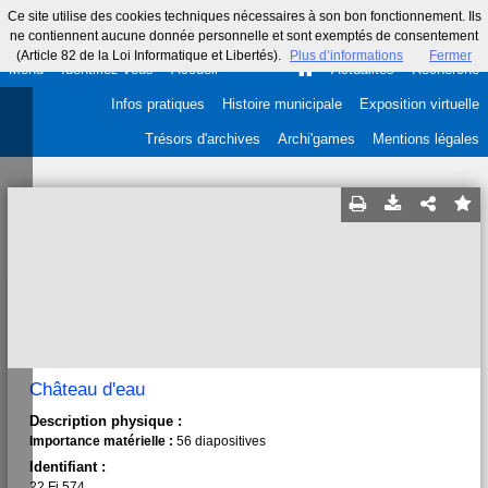
Ce site utilise des cookies techniques nécessaires à son bon fonctionnement. Ils
ne contiennent aucune donnée personnelle et sont exemptés de consentement
(Article 82 de la Loi Informatique et Libertés).
Plus d’informations
Fermer
Menu
Identifiez-vous
Accueil
Actualités
Recherche
Infos pratiques
Histoire municipale
Exposition virtuelle
Trésors d'archives
Archi'games
Mentions légales
Château d'eau
Description physique :
Importance matérielle :
56 diapositives
Identifiant :
22 Fi 574