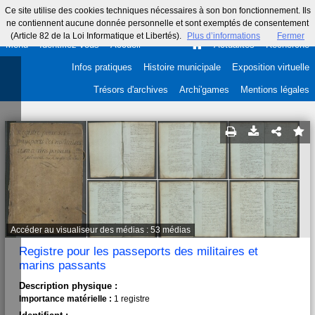
Ce site utilise des cookies techniques nécessaires à son bon fonctionnement. Ils
ne contiennent aucune donnée personnelle et sont exemptés de consentement
(Article 82 de la Loi Informatique et Libertés).
Plus d’informations
Fermer
Menu
Identifiez-vous
Accueil
Actualités
Recherche
Infos pratiques
Histoire municipale
Exposition virtuelle
Trésors d'archives
Archi'games
Mentions légales
Accéder au visualiseur des médias : 53 médias
Registre pour les passeports des militaires et
marins passants
Description physique :
Importance matérielle :
1 registre