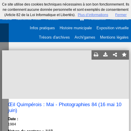
Ce site utilise des cookies techniques nécessaires à son bon fonctionnement. Ils
ne contiennent aucune donnée personnelle et sont exemptés de consentement
(Article 82 de la Loi Informatique et Libertés).
Plus d’informations
Fermer
Menu
Identifiez-vous
Accueil
Actualités
Recherche
Infos pratiques
Histoire municipale
Exposition virtuelle
Trésors d'archives
Archi'games
Mentions légales
Œil Quimpérois : Mai - Photographies 84 (16 mai 10
juin)
Date :
1984