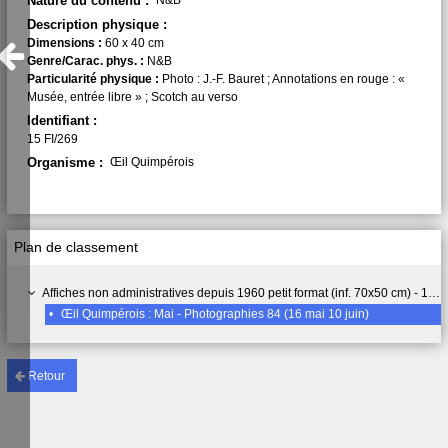
Nature du contenu :
N&B
Description physique :
Dimensions :
60 x 40 cm
Genre/Carac. phys. :
N&B
Particularité physique :
Photo : J.-F. Bauret ; Annotations en rouge : «
Musée, entrée libre » ; Scotch au verso
Identifiant :
15 FI/269
Organisme :
Œil Quimpérois
Plan de classement
Affiches non administratives depuis 1960 petit format (inf. 70x50 cm) - 15 FI
•
Œil Quimpérois : Mai - Photographies 84 (16 mai 10 juin)
Retour