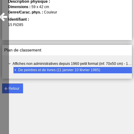
Description physique :
Dimensions :
59 x 42 cm
Genre/Carac. phys. :
Couleur
Identifiant :
15 FI/285
Plan de classement
Affiches non administratives depuis 1960 petit format (inf. 70x50 cm) - 15 FI
•
De peintres et de livres (11 janvier 10 février 1985)
Retour