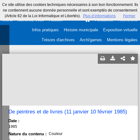
Ce site utilise des cookies techniques nécessaires à son bon fonctionnement. Ils
ne contiennent aucune donnée personnelle et sont exemptés de consentement
(Article 82 de la Loi Informatique et Libertés).
Plus d’informations
Fermer
Menu
Identifiez-vous
Accueil
Actualités
Recherche
Infos pratiques
Histoire municipale
Exposition virtuelle
Trésors d'archives
Archi'games
Mentions légales
De peintres et de livres (11 janvier 10 février 1985)
Date :
1985
Nature du contenu :
Couleur