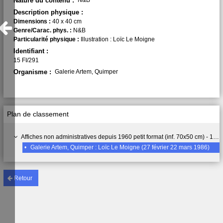
Nature du contenu :
N&B
Description physique :
Dimensions :
40 x 40 cm
Genre/Carac. phys. :
N&B
Particularité physique :
Illustration : Loïc Le Moigne
Identifiant :
15 FI/291
Organisme :
Galerie Artem, Quimper
Plan de classement
Affiches non administratives depuis 1960 petit format (inf. 70x50 cm) - 15 FI
•
Galerie Artem, Quimper : Loïc Le Moigne (27 février 22 mars 1986)
Retour