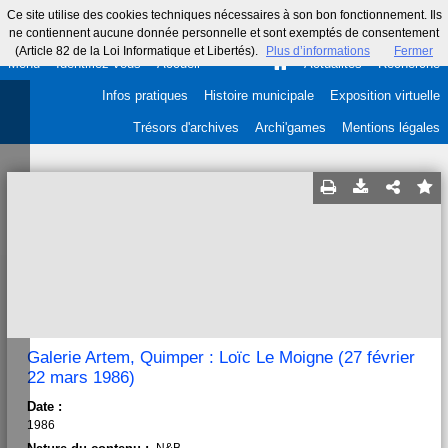
Ce site utilise des cookies techniques nécessaires à son bon fonctionnement. Ils
ne contiennent aucune donnée personnelle et sont exemptés de consentement
(Article 82 de la Loi Informatique et Libertés).
Plus d’informations
Fermer
Menu
Identifiez-vous
Accueil
Actualités
Recherche
Infos pratiques
Histoire municipale
Exposition virtuelle
Trésors d'archives
Archi'games
Mentions légales
Galerie Artem, Quimper : Loïc Le Moigne (27 février
22 mars 1986)
Date :
1986