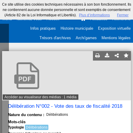
Ce site utilise des cookies techniques nécessaires à son bon fonctionnement. Ils
ne contiennent aucune donnée personnelle et sont exemptés de consentement
(Article 82 de la Loi Informatique et Libertés).
Plus d’informations
Fermer
Menu
Identifiez-vous
Accueil
Actualités
Recherche
Infos pratiques
Histoire municipale
Exposition virtuelle
Trésors d'archives
Archi'games
Mentions légales
Accéder au visualiseur des médias : 1 média
Délibération N°002 - Vote des taux de fiscalité 2018
Nature du contenu :
Délibérations
Mots-clés
Typologie
Délibérations