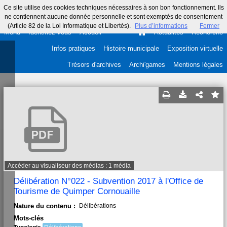
Ce site utilise des cookies techniques nécessaires à son bon fonctionnement. Ils
ne contiennent aucune donnée personnelle et sont exemptés de consentement
(Article 82 de la Loi Informatique et Libertés).
Plus d’informations
Fermer
Menu
Identifiez-vous
Accueil
Actualités
Recherche
Infos pratiques
Histoire municipale
Exposition virtuelle
Trésors d'archives
Archi'games
Mentions légales
Accéder au visualiseur des médias : 1 média
Délibération N°022 - Subvention 2017 à l'Office de
Tourisme de Quimper Cornouaille
Nature du contenu :
Délibérations
Mots-clés