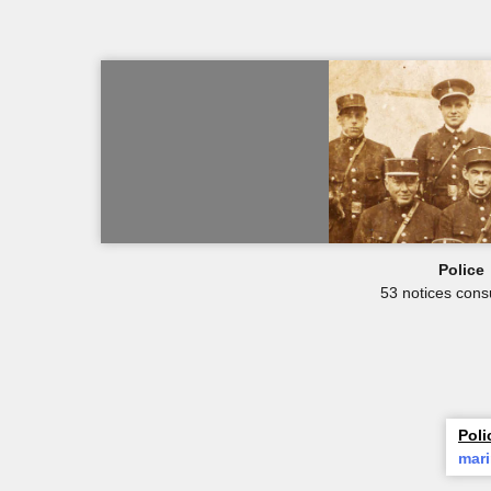
Police
53 notices cons
Poli
mar