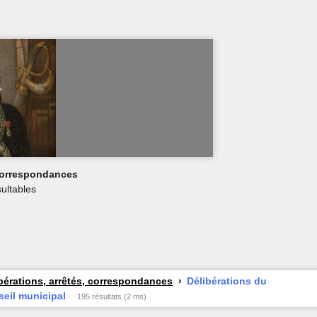
 correspondances
ultables
bérations, arrêtés, correspondances
Délibérations du
eil municipal
195 résultats (2 ms)