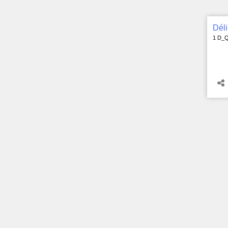
Déli
1 D_QU