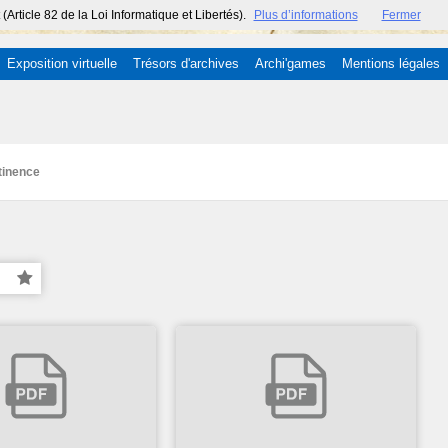
ticle 82 de la Loi Informatique et Libertés).
Plus d’informations
Fermer
Exposition virtuelle
Trésors d'archives
Archi'games
Mentions légales
tinence