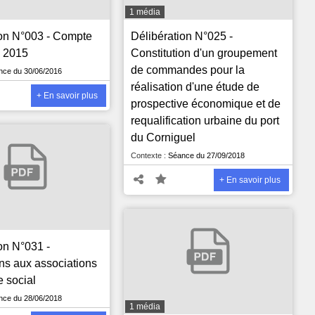
1 média
ion N°003 - Compte
Délibération N°025 -
n 2015
Constitution d'un groupement
de commandes pour la
ce du 30/06/2016
réalisation d'une étude de
+ En savoir plus
prospective économique et de
requalification urbaine du port
du Corniguel
Contexte :
Séance du 27/09/2018
+ En savoir plus
on N°031 -
ns aux associations
e social
ce du 28/06/2018
1 média