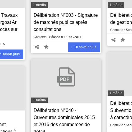
1 média
1 média
- Travaux
Délibération N°003 - Signature
Délibérat
rgoat Ar
de marchés publics après
de gestio
accès sur
consultations
Contexte :
Séan
Contexte :
Séance du 21/09/2017
015
+ En savoir plus
n savoir plus
1 média
1 média
Délibérati
Délibération N°040 -
Subventio
Ouvertures dominicales 2015
à caractèr
ant
et 2016 des commerces de
Contexte :
Séan
mations à
détail