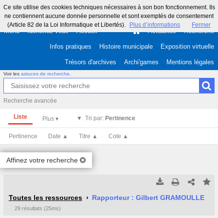
Ce site utilise des cookies techniques nécessaires à son bon fonctionnement. Ils
ne contiennent aucune donnée personnelle et sont exemptés de consentement
(Article 82 de la Loi Informatique et Libertés).
Plus d’informations
Fermer
Menu
Identifiez-vous
Accueil
Actualités
Recherche
Infos pratiques
Histoire municipale
Exposition virtuelle
Trésors d'archives
Archi'games
Mentions légales
Voir les
astuces de recherche
.
Recherche avancée
Liste
Tri par:
Pertinence
Pertinence
Date ▲
Titre ▲
Cote ▲
Affinez votre recherche
Tous les résultats
Tous les résultats
(Max 250)
(Max 500)
Toutes les ressources
Rapporteur : Gilbert GRAMOULLE
29 résultats (25ms)
Cette page
Cette page