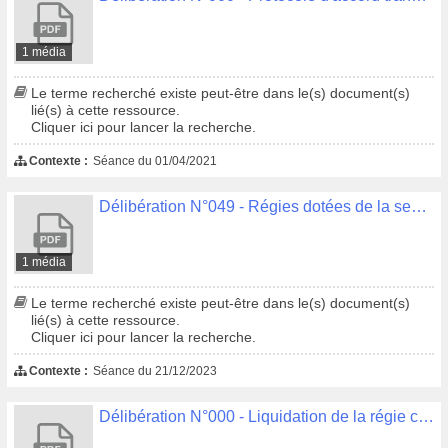
1 média
Le terme recherché existe peut-être dans le(s) document(s)
lié(s) à cette ressource.
Cliquer ici pour lancer la recherche.
Contexte :
Séance du 01/04/2021
Délibération N°049 - Régies dotées de la seule autonomie financière en charge des services publics de l'eau et de l'assainissement des eaux usées - Désignation des membres du Conseil d'exploitation de la Régie eau.
1 média
Le terme recherché existe peut-être dans le(s) document(s)
lié(s) à cette ressource.
Cliquer ici pour lancer la recherche.
Contexte :
Séance du 21/12/2023
Délibération N°000 - Liquidation de la régie cinéma - reprise de l'actif et du passif par la ville de Quimper