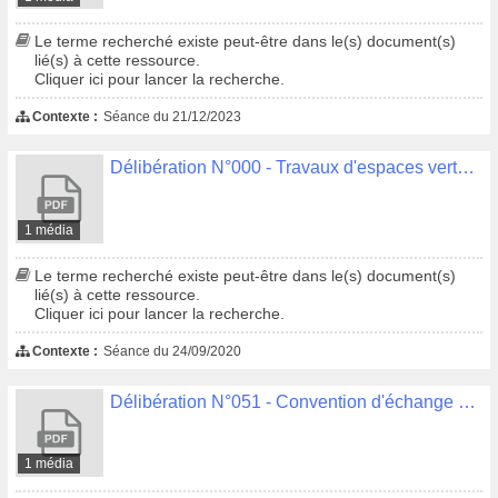
Le terme recherché existe peut-être dans le(s) document(s)
lié(s) à cette ressource.
Cliquer ici pour lancer la recherche.
Contexte :
Séance du 21/12/2023
Délibération N°000 - Travaux d'espaces verts communaux, communautaires et Sivalodet, uniquement pour ses travaux liés aux systèmes d'endiguement - Constitution d'un groupement de commandes
1 média
Le terme recherché existe peut-être dans le(s) document(s)
lié(s) à cette ressource.
Cliquer ici pour lancer la recherche.
Contexte :
Séance du 24/09/2020
Délibération N°051 - Convention d'échange d'eau potable entre Douarnenez Communauté et Quimper Bretagne occidentale en liaison avec le contrat de concession de la Saur
1 média