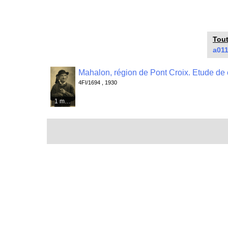
Tout
a01
4FI/1694 , 1930
1 média