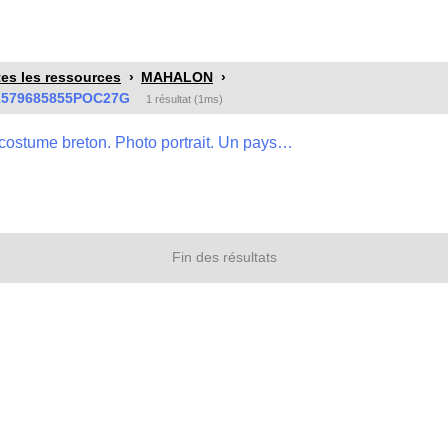
es les ressources
MAHALON
1579685855POC27G
1 résultat (1ms)
Mahalon, région de Pont Croix. Etude de costume breton. Photo portrait. Un paysan âgé en tenue bretonne, tenant une canne. , 4FI/1694
Fin des résultats