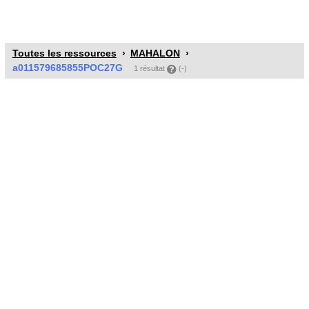
Toutes les ressources
MAHALON
a011579685855POC27G
1 résultat
(-)