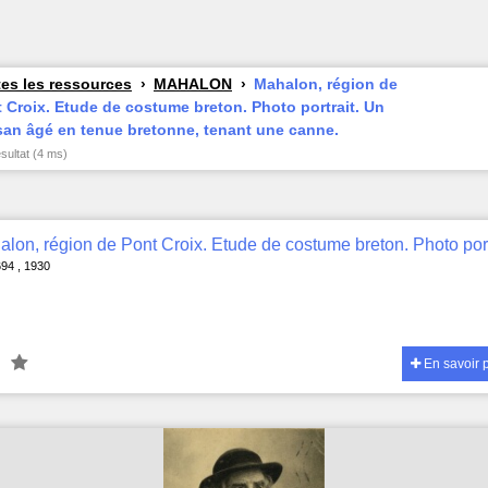
es les ressources
MAHALON
Mahalon, région de
 Croix. Etude de costume breton. Photo portrait. Un
an âgé en tenue bretonne, tenant une canne.
ésultat (4 ms)
694 , 1930
En savoir 