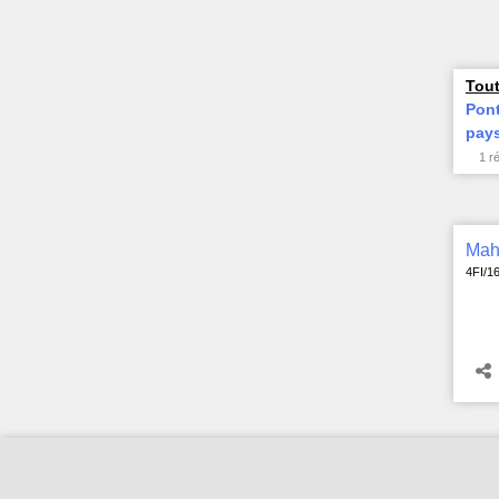
Tout
Pont
pays
1 r
4FI/1