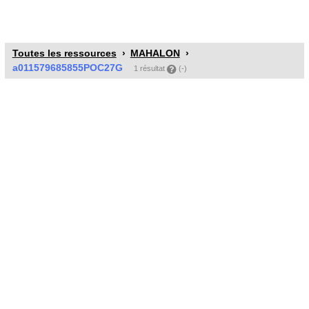
Toutes les ressources
MAHALON
a011579685855POC27G
1 résultat
(-)