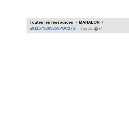
Toutes les ressources
MAHALON
a011579685855POC27G
1 résultat
(-)