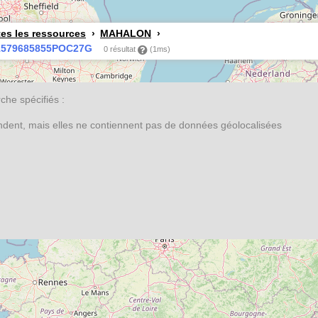
es les ressources
MAHALON
1579685855POC27G
0 résultat
(1ms)
he spécifiés :
ondent, mais elles ne contiennent pas de données géolocalisées