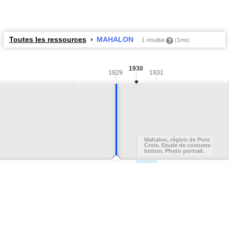
Toutes les ressources
MAHALON
1 résultat
(1ms)
1930
1929
1931
Mahalon, région de Pont
Croix. Etude de costume
breton. Photo portrait.
Un paysan âgé en tenue
bretonne, tenant une
canne.