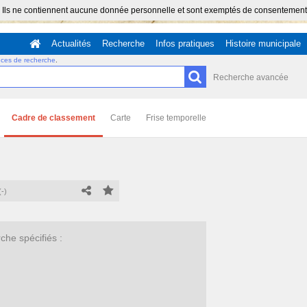
 Ils ne contiennent aucune donnée personnelle et sont exemptés de consentement (Ar
Actualités
Recherche
Infos pratiques
Histoire municipale
uces de recherche
.
Recherche avancée
Cadre de classement
Carte
Frise temporelle
(-)
he spécifiés :