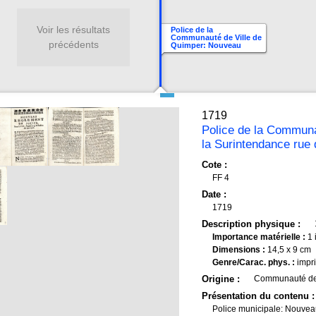
Voir les résultats
Police de la
Communauté de Ville de
précédents
Quimper: Nouveau
règlement de police
pour la ville, faubourg et
ressort de Quimper,
imprimé chez Jean Périer,
imprimeur libraire du
seigneur Evêque, du
Clergé, de la Ville, du
Collège et de la
1719
Surintendance rue des
Etaux, au bon pasteur
Police de la Communau
avec approbation et
permission
la Surintendance rue 
Cote :
FF 4
Date :
1719
Description physique :
Importance matérielle :
1 
Dimensions :
14,5 x 9 cm
Genre/Carac. phys. :
impri
Origine :
Communauté de 
Présentation du contenu :
Police municipale: Nouveau 