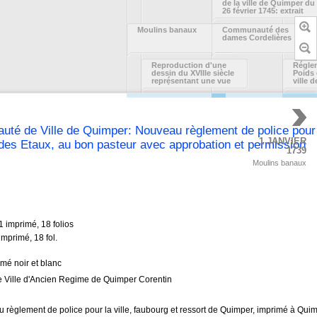
de la ville de Quimper du
26 février 1745: extrait
des registres des causes
royales de police du
Moulins banaux
Communauté des
siège présidial de
dames Cordelières
Quimper
Reproduction d'une
Régle
dessin du XVIIIe siècle
Poids 
représentant une vue
ville 
générale de la ville de
Quimper, plan du
manuscrit de Robien
té de Ville de Quimper: Nouveau règlement de police pour la 
1 JANVIER
des Etaux, au bon pasteur avec approbation et permission
1739
Moulins banaux
1 imprimé, 18 folios
imprimé, 18 fol.
mé noir et blanc
Ville d'Ancien Regime de Quimper Corentin
règlement de police pour la ville, faubourg et ressort de Quimper, imprimé à Quimp