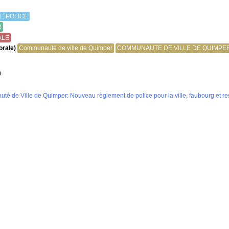
E POLICE
R
ALE
orale)
Communauté de ville de Quimper
COMMUNAUTE DE VILLE DE QUIMPE
)
té de Ville de Quimper: Nouveau règlement de police pour la ville, faubourg et res