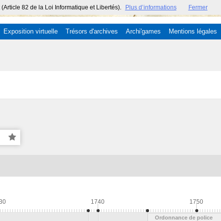
ticle 82 de la Loi Informatique et Libertés).
Plus d’informations
Fermer
Exposition virtuelle
Trésors d'archives
Archi'games
Mentions légales
30
1740
1750
Ordonnance de police