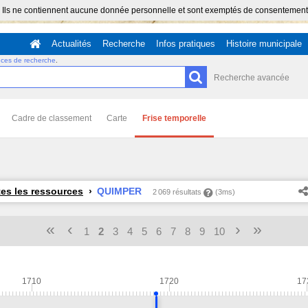
 Ils ne contiennent aucune donnée personnelle et sont exemptés de consentement (Ar
Actualités
Recherche
Infos pratiques
Histoire municipale
uces de recherche
.
Recherche avancée
Cadre de classement
Carte
Frise temporelle
es les ressources
QUIMPER
2 069 résultats
(3ms)
«
‹
›
»
1
2
3
4
5
6
7
8
9
10
1710
1720
17