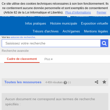
Ce site utilise des cookies techniques nécessaires à son bon fonctionnement. Ils
ne contiennent aucune donnée personnelle et sont exemptés de consentement
(Article 82 de la Loi Informatique et Libertés).
Plus d’informations
Fermer
Menu
Identifiez-vous
Accueil
Actualités
Recherche
Infos pratiques
Histoire municipale
Exposition virtuelle
Trésors d'archives
Archi'games
Mentions légales
Voir les
astuces de recherche
.
Recherche avancée
Cadre de classement
Toutes les ressources
4 459 résultats
(-)
Aucun document ne correspond aux termes de recherche
spécifiés :