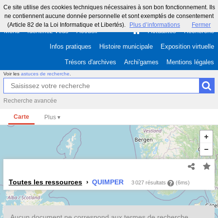
Ce site utilise des cookies techniques nécessaires à son bon fonctionnement. Ils
ne contiennent aucune donnée personnelle et sont exemptés de consentement
(Article 82 de la Loi Informatique et Libertés).
Plus d’informations
Fermer
Menu
Identifiez-vous
Accueil
Actualités
Recherche
Infos pratiques
Histoire municipale
Exposition virtuelle
Trésors d'archives
Archi'games
Mentions légales
Voir les
astuces de recherche
.
Recherche avancée
Carte
Toutes les ressources
QUIMPER
3 027 résultats
(6ms)
Aucun document ne correspond aux termes de recherche