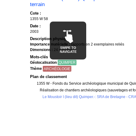
terrain
Cote :
1355 W 58
Date :
2003
Description physique :
Importance matérielle :
rapports en 2 exemplaires reliés
SWIPE TO
Dimensions :
24 x 32 cm
NAVIGATE
Mots-clés
Géolocalisation
QUIMPER
Thème
ARCHÉOLOGIE
Plan de classement
1355 W - Fonds du Service archéologique municipal de Qu
Réalisation de chantiers archéologiques (sauvetages et fouil
Le Moustoir I (lieu dit) Quimper.-: SRA de Bretagne - CRAF