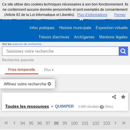
Ce site utilise des cookies techniques nécessaires à son bon fonctionnement. Ils
ne contiennent aucune donnée personnelle et sont exemptés de consentement
(Article 82 de la Loi Informatique et Libertés).
Plus d’informations
Fermer
Menu
Identifiez-vous
Accueil
Actualités
Recherche
Infos pratiques
Histoire municipale
Exposition virtuelle
Trésors d'archives
Archi'games
Mentions légales
Voir les
astuces de recherche
.
Recherche avancée
Frise temporelle
Affinez votre recherche
Toutes les ressources
QUIMPER
2 069 résultats
(5ms)
«
‹
›
»
94
95
96
97
98
99
100
101
102
103