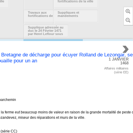
ille
fortifications de la ville
Travaux aux
Suppliques et
fortifications de la ville
mandements
Supplique adressée au
duc le 24 Février 1471
par Henri Leflour sous
fermier des droits de
billot de Quimper, Cap
Caval et Cap Sizun dans
l'évêché de Cornouaille
pour obtenir rabat et
décharge à payer de sa
e Bretagne de décharge pour écuyer Rolland de Lezongar, se
ferme
1 JANVIER
ouaille pour un an
1468
Affaires militaires
(série EE)
 parchemin
ps la ferme eut beaucoup moins de valeur en raison de la grande mortalité de pest
zandevez, miseur des réparations et murs de la ville.
 (série CC)