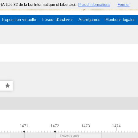
ticle 82 de la Loi Informatique et Libertés).
Plus d’informations
Fermer
Exposition virtuelle
Trésors d'archives
Archi'games
Mentions légales
1471
1472
1473
1474
Travaux aux