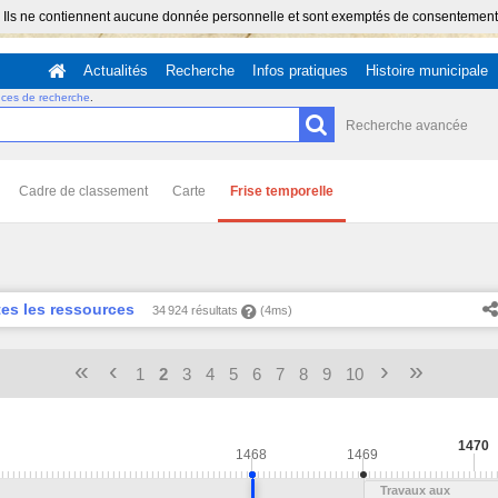
 Ils ne contiennent aucune donnée personnelle et sont exemptés de consentement (Ar
Actualités
Recherche
Infos pratiques
Histoire municipale
uces de recherche
.
Recherche avancée
Cadre de classement
Carte
Frise temporelle
es les ressources
34 924 résultats
(4ms)
«
‹
›
»
1
2
3
4
5
6
7
8
9
10
1470
1468
1469
Travaux aux