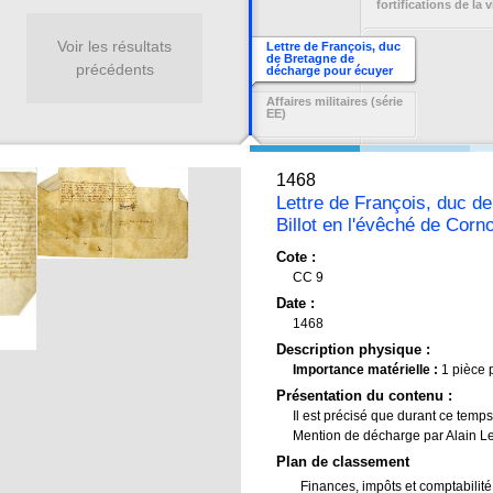
fortifications de la v
Voir les résultats
Lettre de François, duc
de Bretagne de
précédents
décharge pour écuyer
Rolland de Lezongar,
seigneur de Pratanras
Affaires militaires (série
fermier général du Devoir
EE)
de Billot en l'évêché de
Cornouaille pour un an
1468
Lettre de François, duc d
Billot en l'évêché de Corn
Cote :
CC 9
Date :
1468
Description physique :
Importance matérielle :
1 pièce
Présentation du contenu :
Il est précisé que durant ce tem
Mention de décharge par Alain Le
Plan de classement
Finances, impôts et comptabilité