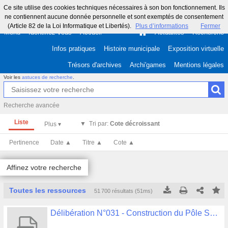
Ce site utilise des cookies techniques nécessaires à son bon fonctionnement. Ils
ne contiennent aucune donnée personnelle et sont exemptés de consentement
(Article 82 de la Loi Informatique et Libertés).
Plus d’informations
Fermer
Menu
Identifiez-vous
Accueil
Actualités
Recherche
Infos pratiques
Histoire municipale
Exposition virtuelle
Trésors d'archives
Archi'games
Mentions légales
Voir les
astuces de recherche
.
Recherche avancée
Liste
Tri par:
Cote décroissant
Pertinence
Date ▲
Titre ▲
Cote ▲
Affinez votre recherche
Toutes les ressources
51 700 résultats (51ms)
Tous les résultats
Tous les résultats
(Max 250)
(Max 500)
Délibération N°031 - Construction du Pôle Sportif de Creac'h Gwen Avenant n°1 au marché de travaux du lot 10 serrurerie
Cette page
Cette page