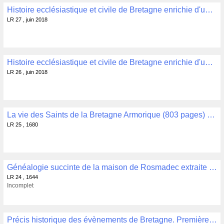
Histoire ecclésiastique et civile de Bretagne enrichie d'une dissertation sur l'établissement des bretons dans l'Armorique Tome 2 Dom P.H. MORICE, Dom C. TAILLANDIER Guigamp, 1835, 503 p. , LR 27
LR 27 , juin 2018
Histoire ecclésiastique et civile de Bretagne enrichie d'une dissertation sur l'établissement des bretons dans l'Armorique Tome 1 Dom P.H. MORICE, Dom C. TAILLANDIER Guingamp, 1835, 358 p. , LR 26
LR 26 , juin 2018
La vie des Saints de la Bretagne Armorique (803 pages) Catalogue chronologique et historique des Évêques de la Bretagne Chez la veuve de Jean Vatar, Rennes, 1680 , LR 25
LR 25 , 1680
Généalogie succinte de la maison de Rosmadec extraite de celle qui a été dressée par le sieur d'Hozier Chez Sébastien Cramoisy, libraire et imprimeur, Paris, 1644, 32 p. , LR 24
LR 24 , 1644
Incomplet
Précis historique des évènements de Bretagne. Première et deuxième partie Londres, 1788 , LR 23