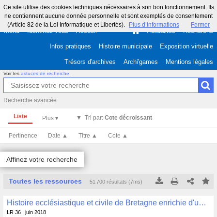
Ce site utilise des cookies techniques nécessaires à son bon fonctionnement. Ils
ne contiennent aucune donnée personnelle et sont exemptés de consentement
(Article 82 de la Loi Informatique et Libertés).
Plus d’informations
Fermer
Menu
Identifiez-vous
Accueil
Actualités
Recherche
Infos pratiques
Histoire municipale
Exposition virtuelle
Trésors d'archives
Archi'games
Mentions légales
Voir les
astuces de recherche
.
Recherche avancée
Liste
Tri par:
Cote décroissant
Pertinence
Date ▲
Titre ▲
Cote ▲
Affinez votre recherche
Toutes les ressources
51 700 résultats (7ms)
Tous les résultats
Tous les résultats
(Max 250)
(Max 500)
Histoire ecclésiastique et civile de Bretagne enrichie d'une dissertation sur l'établissement des bretons dans L'Armorique Tome 11 Dom P.H. MORICE, Dom C. TAILLANDIER Guingamp, 1836, 509 p. , LR 36
Cette page
Cette page
LR 36 , juin 2018