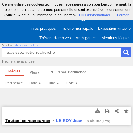
Ce site utilise des cookies techniques nécessaires à son bon fonctionnement. Ils
ne contiennent aucune donnée personnelle et sont exemptés de consentement
(Article 82 de la Loi Informatique et Libertés).
Plus d’informations
Fermer
Menu
Identifiez-vous
Accueil
Actualités
Recherche
Infos pratiques
Histoire municipale
Exposition virtuelle
Trésors d'archives
Archi'games
Mentions légales
Voir les
astuces de recherche
.
Recherche avancée
Médias
Tri par:
Pertinence
Pertinence
Date ▲
Titre ▲
Cote ▲
Toutes les ressources
LE ROY Jean
0 résultat (1ms)